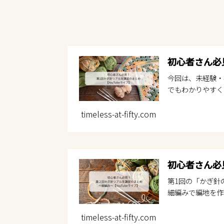
初心者さん必
今回は、未経験・
でもわかりやすく
timeless-at-fifty.com
初心者さん必
第1回の「かぎ針
細編みで編地を作
timeless-at-fifty.com