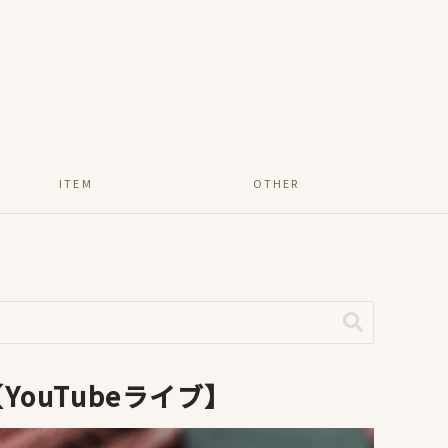
ITEM
OTHER
ouTubeライブ】