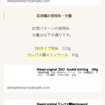
sheeplsheepl.myshopify.com
応用編の使用糸・分量
応用パターンの使用糸、
分量は以下の通りです。
DKタイプ毛糸
123g
クレパス調メリノウール
63g
Sheepl original【DK】 Double Knitting 240g
【商品詳細】240g（約465m）ウール 75%（防縮加工）ナ
イロン 25%棒針 ５号かぎ針 ６号
sheeplsheepl.myshopify.com
Sheepl original クレパス調Merinowool