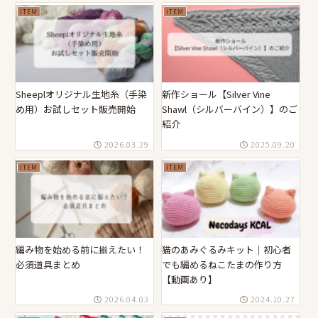
ITEM
ITEM
Sheeplオリジナル生地糸（手染
新作ショール【Silver Vine
め用）お試しセット販売開始
Shawl（シルバーバイン）】のご
紹介
2026.03.29
2025.09.20
ITEM
ITEM
編み物を始める前に揃えたい！
猫のあみぐるみキット｜初心者
必須道具まとめ
でも編めるねこたまの作り方
【動画あり】
2026.04.03
2024.10.27