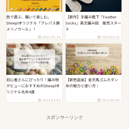
色で遊ぶ、履いて楽しむ。
【新作】手編み靴下「Feather
Sheeplオリジナル「クレパス調
Socks」英文編み図 販売スター
メリノウール」！
ト
2025.05.14
2026.06.10
ITEM
ITEM
初心者さんにぴったり！編み物
【新色追加】金天馬ゴムカタン
デビューにおすすめのSheeplオ
糸の魅力と使い方｜
リジナル毛糸4選
2026.04.04
2025.06.09
スポンサーリンク