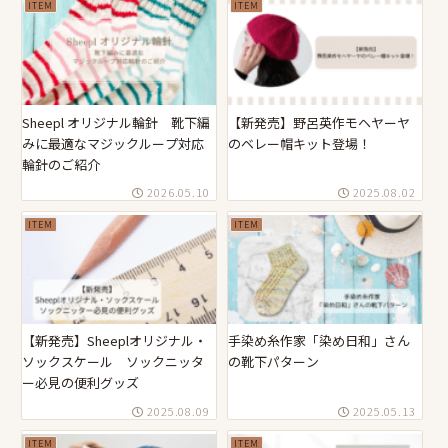
ITEM
ITEM
Sheepl オリジナル輪針 靴下編
【新発売】野呂英作モヘヤーヤ
みに最適なマジックループ対応
のベレー帽キット登場！
輪針のご紹介
2026.05.10
2025.08.02
ITEM
ITEM
【新発売】Sheeplオリジナル・
手染め糸作家「染め日和」さん
ソックスケール ソックニッタ
の靴下パターン
ー必見の便利グッズ
2025.08.09
2025.05.13
ITEM
ITEM