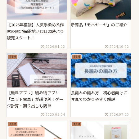
【2026年福袋】人気手染め糸作
新商品「モヘヤーヤ」のご紹介
家の限定福袋が1月2日20時より
販売スタート！
2026.01.02
2024.10.02
ITEM
ITEM
【無料アプリ】編み物アプリ
長編みの編み方｜初心者向けに
「ニット電卓」が超便利！ゲー
写真でわかりやすく解説
ジ計算・割り出しも簡単
2025.06.04
2026.07.10
ITEM
ITEM