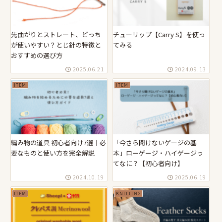
先曲がりとストレート、どっち
チューリップ【Carry S】を使っ
が使いやすい？とじ針の特徴と
てみる
おすすめの選び方
2025.06.21
2024.09.13
ITEM
ITEM
編み物の道具 初心者向け7選｜必
「今さら聞けないゲージの基
要なものと使い方を完全解説
本」ローゲージ・ハイゲージっ
てなに？【初心者向け】
2024.10.19
2025.06.19
ITEM
KNITTING