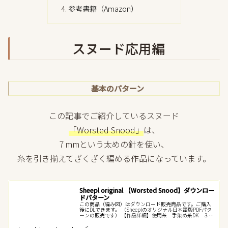
参考書籍（Amazon）
スヌード応用編
基本のパターン
この記事でご紹介しているスヌード
「Worsted Snood」
は、
7 mmという太めの針を使い、
糸を引き揃えてざくざく編める作品になっています。
Sheepl original 【Worsted Snood】ダウンロー
ドパターン
この商品（編み図）はダウンロード販売商品です。ご購入
後にDLできます。 （Sheeplのオリジナル日本語版PDFパタ
ーンの販売です） 【作品詳細】使用糸 手染め糸DK ３か
せ（300g） クレパス調メリノウール １玉
（100g） ...