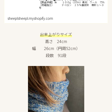
【商品詳細】 糸 １００g （370m）素材 ウール 75%
（防縮加工） ナイロン ２５％推奨針 棒針１～３
号
sheeplsheepl.myshopify.com
出来上がりサイズ
高さ 24cm
幅 26cm（円周52cm）
段数 91段