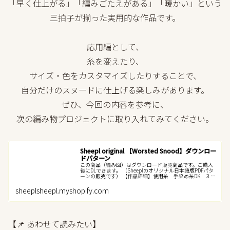
「早く仕上がる」「編みごたえがある」「暖かい」という
三拍子が揃った実用的な作品です。
応用編として、
糸を変えたり、
サイズ・色をカスタマイズしたりすることで、
自分だけのスヌードに仕上げる楽しみがあります。
ぜひ、今回の内容を参考に、
次の編み物プロジェクトに取り入れてみてください。
Sheepl original 【Worsted Snood】ダウンロー
ドパターン
この商品（編み図）はダウンロード販売商品です。ご購入
後にDLできます。 （Sheeplのオリジナル日本語版PDFパタ
ーンの販売です） 【作品詳細】使用糸 手染め糸DK ３か
せ（300g） クレパス調メリノウール １玉
（100g） ...
sheeplsheepl.myshopify.com
【📌 あわせて読みたい】