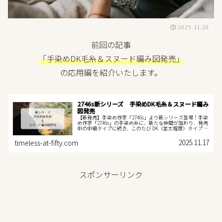
2025.11.20
前回の記事
「手染めDK毛糸＆スヌード編み図発売」
の応用編を紹介いたします。
2746s新シリーズ 手染めDK毛糸＆スヌード編み
図発売
【新発売】手染め作家「2746s」より新シリーズ登場！手染
め作家「2746s」の手染め糸に、新たな仲間が加わり、発売
中の中細タイプに続き、このたび DK（並太程度）タイプ が
発売開始となりました。中細タイプ・DKタイプともに、素
材はウール7...
2025.11.17
timeless-at-fifty.com
スポンサーリンク