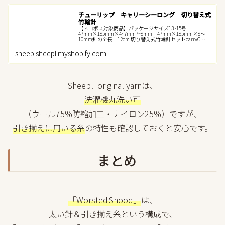
チューリップ キャリーシーロング 切り替え式
竹輪針
【ネコポス対象商品】パッケージサイズ13~15号
47mm×185mm×4~7mm7~8mm 47mm×185mm×8〜
10mm針の全長 12cm 切り替え式竹輪針セットcarryC
Longの単品です。
sheeplsheepl.myshopify.com
Sheepl original yarnは、
洗濯機丸洗い可
（ウール75%防縮加工・ナイロン25%）ですが、
引き揃えに用いる糸
の特性も確認しておくと安心です。
まとめ
「Worsted Snood」
は、
太い針＆引き揃え糸という構成で、