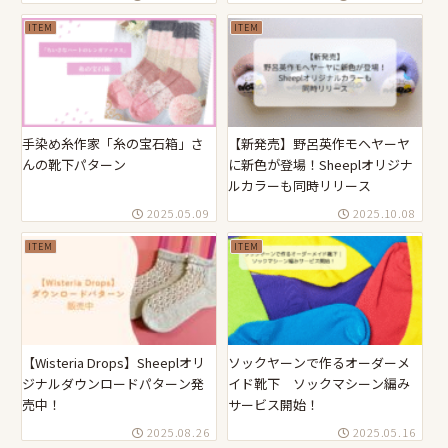
ITEM
ITEM
手染め糸作家「糸の宝石箱」さ
【新発売】野呂英作モヘヤーヤ
んの靴下パターン
に新色が登場！Sheeplオリジナ
ルカラーも同時リリース
2025.05.09
2025.10.08
ITEM
ITEM
【Wisteria Drops】Sheeplオリ
ソックヤーンで作るオーダーメ
ジナルダウンロードパターン発
イド靴下 ソックマシーン編み
売中！
サービス開始！
2025.08.26
2025.05.16