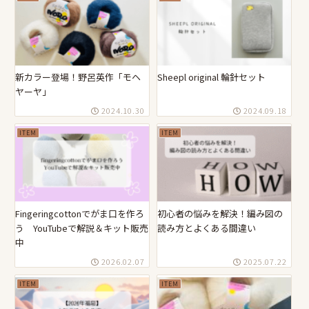
新カラー登場！野呂英作「モヘ
Sheepl original 輪針セット
ヤーヤ」
2024.10.30
2024.09.18
ITEM
ITEM
Fingeringcottonでがま口を作ろ
初心者の悩みを解決！編み図の
う YouTubeで解説＆キット販売
読み方とよくある間違い
中
2026.02.07
2025.07.22
ITEM
ITEM