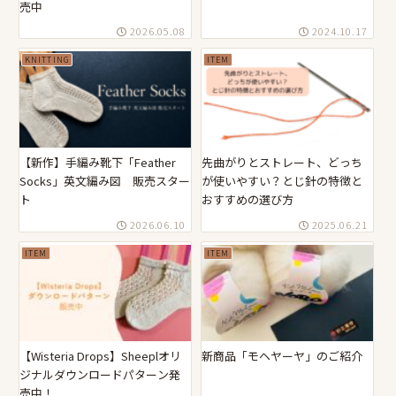
売中
2026.05.08
2024.10.17
KNITTING
ITEM
【新作】手編み靴下「Feather
先曲がりとストレート、どっち
Socks」英文編み図 販売スター
が使いやすい？とじ針の特徴と
ト
おすすめの選び方
2026.06.10
2025.06.21
ITEM
ITEM
【Wisteria Drops】Sheeplオリ
新商品「モヘヤーヤ」のご紹介
ジナルダウンロードパターン発
売中！