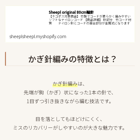
Sheepl original 80cm輪針
【ネコポス対象商品】 竹製でコードが柔らかく編みやすい
ソフトなナイロンコード 【商品詳細】 針部分 竹コード材
質 ナイロン針とコードの接合部分が金属式になります
sheeplsheepl.myshopify.com
かぎ針編みの特徴とは？
かぎ針編み
は、
先端が鉤（かぎ）状になった1本の針で、
1目ずつ引き抜きながら編む技法です。
目を落としてもほどけにくく、
ミスのリカバリーがしやすいのが大きな魅力です。