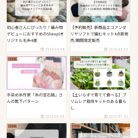
初心者さんにぴったり！編み物
【予約販売】新商品エコアンダ
デビューにおすすめのSheeplオ
リヤソフトで編むキット4点新発
リジナル毛糸4選
売/期間限定販売
2026.04.04
2026.03.03
ITEM
ITEM
手染め糸作家「糸の宝石箱」さ
【土いらずで育てて食べる】プ
んの靴下パターン
リムレア栽培キットのある暮ら
し
2025.05.09
2025.07.31
ITEM
ITEM