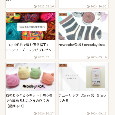
2025.08.26
2024.10.02
ITEM
ITEM
「Opal毛糸で編む腹巻帽子」
New color登場！necodayskcal
KFSシリーズ レシピプレゼント
2025.07.11
2024.09.16
ITEM
ITEM
猫のあみぐるみキット｜初心者
チューリップ【Carry S】を使っ
でも編めるねこたまの作り方
てみる
【動画あり】
2024.10.27
2024.09.13