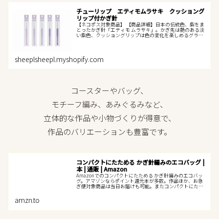
チューリップ エティモムラサキ クッショング
リップ付かぎ針
【ネコポス対象商品】 【商品詳細】日本の伝統色、紫をま
とったかぎ針「エティモ ムラサキ」。かぎ先は艶のある淡
い紫色、クッショングリップは色の変化を楽しめるグラデ
ーションにしています。見た目の美しさだけでなく、編み
やすさを追求したエティモの特...
sheeplsheepl.myshopify.com
コースターやバッグ、
モチーフ編み、あみぐるみなど、
立体的な作品や小物づくりが得意で、
作品のバリエーションも豊富です。
コンパクトにたためる かぎ針編みのエコバッグ |
本 | 通販 | Amazon
Amazonでのコンパクトにたためる かぎ針編みのエコバッ
グ。アマゾンならポイント還元本が多数。作品ほか、お急
ぎ便対象商品は当日お届けも可能。またコンパクトにたた
める かぎ針編みのエコバッグもアマゾン配送商品なら通常
配送無料。
amzn.to