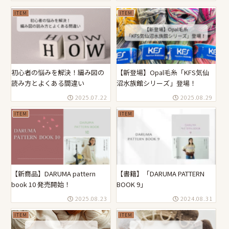
ITEM
ITEM
初心者の悩みを解決！編み図の
【新登場】Opal毛糸「KFS気仙
読み方とよくある間違い
沼水族館シリーズ」登場！
2025.07.22
2025.08.29
ITEM
ITEM
【新商品】DARUMA pattern
【書籍】「DARUMA PATTERN
book 10 発売開始！
BOOK 9」
2025.08.23
2024.08.31
ITEM
ITEM