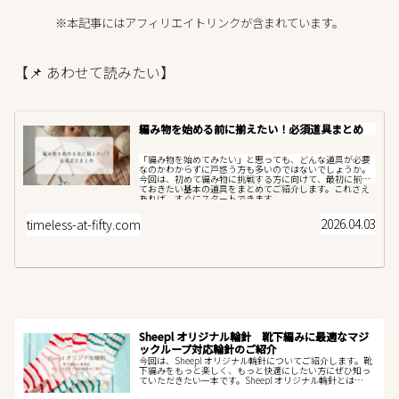
※本記事にはアフィリエイトリンクが含まれています。
【📌 あわせて読みたい】
編み物を始める前に揃えたい！必須道具まとめ
「編み物を始めてみたい」と思っても、どんな道具が必要
なのかわからずに戸惑う方も多いのではないでしょうか。
今回は、初めて編み物に挑戦する方に向けて、最初に揃え
ておきたい基本の道具をまとめてご紹介します。これさえ
あれば、すぐにスタートできます。...
2026.04.03
timeless-at-fifty.com
Sheepl オリジナル輪針 靴下編みに最適なマジ
ックループ対応輪針のご紹介
今回は、Sheepl オリジナル輪針についてご紹介します。靴
下編みをもっと楽しく、もっと快適にしたい方にぜひ知っ
ていただきたい一本です。Sheepl オリジナル輪針とは
Sheepl オリジナル輪針は、靴下編みをもっと心地よくした