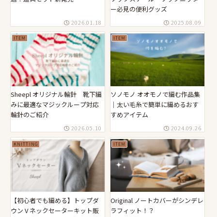
ー必見の便利グッズ
2026.01.18
2025.08.09
ITEM
ITEM
Sheepl オリジナル輪針 靴下編
ソノモノ オオモノで編む作品集
みに最適なマジックループ対応
｜太い毛糸で簡単に編めるおす
輪針のご紹介
すめアイテム
2026.05.10
2024.09.26
KNITTING
ITEM
【初心者でも編める】トップダ
Original ノートカバーがシンデレ
ウン V ネックセーターキット販
ラフィット！？