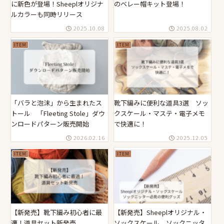
に新色が登場！Sheeplオリジナ
のベレー帽キット登場！
ルカラーも同時リリース
2025.10.08
2025.08.02
ITEM
ITEM
「バラと泡沫」から生まれたス
靴下編みに便利な道具3選 ソッ
トール 「Fleeting Stole」ダウ
クスケール・マステ・電子メモ
ンロードパターン販売開始
で快適に！
2026.02.16
2025.12.05
ITEM
ITEM
【新発売】靴下編み初心者に最
【新発売】Sheeplオリジナル・
適！道具セット新発売
ソックスケール ソックニッタ