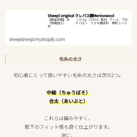
Sheepl original クレパス調Merinowool
【商品詳細】 糸 １００g （370m）素材 ウール 75%
（防縮加工） ナイロン ２５％推奨針 棒針１～３
号
sheeplsheepl.myshopify.com
毛糸の太さ
初心者にとって扱いやすい毛糸の太さは次の2つ。
中細（ちゅうぼそ）
合太（あいぶと）
これらは編みやすく、
靴下のフィット感も良く仕上がります。
逆に、