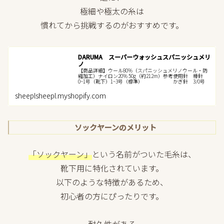
極細や極太の糸は
慣れてから挑戦するのがおすすめです。
DARUMA スーパーウォッシュスパニッシュメリ
ノ
【商品詳細】ウール80%（スパニッシュメリノウール・防
縮加工）ナイロン20% 50g（約212m）参考使用針 棒針
0~1号（靴下）1~3号（標準） かぎ針 3/0号
sheeplsheepl.myshopify.com
ソックヤーンのメリット
「ソックヤーン」
という名前がついた毛糸は、
靴下用に特化されています。
以下のような特徴があるため、
初心者の方にぴったりです。