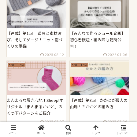
【連載】第1回 道具と素材選
【みんなで作るショール企画】
び、そしてゲージ！ニット帽づ
初心者歓迎・編み図も随時公
くりの準備
開！
2025.08.12
2026.01.06
KNITTING
KNITTING
まんまるな履き心地！Sheeplオ
【連載】第3回 かかとが最大の
リジナル「まんまるかかと」の
山場！？かかとの編み方
くつ下パターンをご紹介
2025.05.07
2025.07.26
KNITTING
FREE PATTERN
メニュー
ホーム
検索
トップ
サイドバー