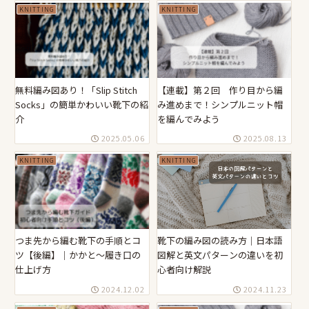
KNITTING
KNITTING
無料編み図あり！「Slip Stitch
【連載】第２回 作り目から編
Socks」の簡単かわいい靴下の紹
み進めまで！シンプルニット帽
介
を編んでみよう
2025.05.06
2025.08.13
KNITTING
KNITTING
つま先から編む靴下の手順とコ
靴下の編み図の読み方｜日本語
ツ【後編】｜かかと〜履き口の
図解と英文パターンの違いを初
仕上げ方
心者向け解説
2024.12.02
2024.11.23