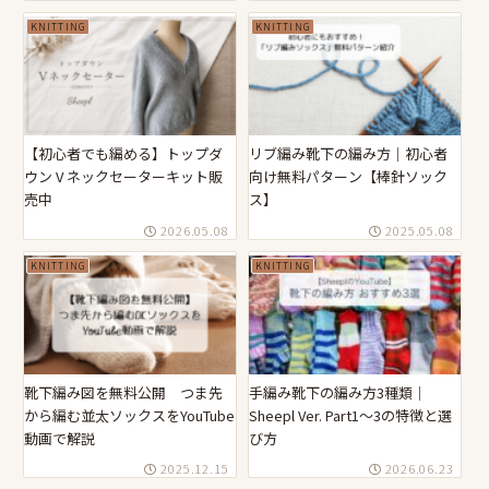
KNITTING
KNITTING
【初心者でも編める】トップダ
リブ編み靴下の編み方｜初心者
ウン V ネックセーターキット販
向け無料パターン【棒針ソック
売中
ス】
2026.05.08
2025.05.08
KNITTING
KNITTING
靴下編み図を無料公開 つま先
手編み靴下の編み方3種類｜
から編む並太ソックスをYouTube
Sheepl Ver. Part1〜3の特徴と選
動画で解説
び方
2025.12.15
2026.06.23