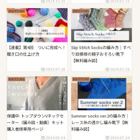
2024.11.25
2026.02.23
KNITTING
KNITTING
【連載】第4回 ついに完成へ！
Slip Stitch Socksの編み方｜すべ
履き口の仕上げ方
り目模様の親子おそろい靴下
【無料編み図】
2025.07.28
2026.07.26
KNITTING
KNITTING
保護中: トップダウンVネックセ
Summer socks ver.2の編み方｜
ーター（編み図・動画）キット
レース糸の透かし編み靴下【無
購入者様専用ページ
料編み図】
2026.05.04
2026.07.24