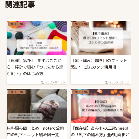
関連記事
KNITTING
KNITTING
【連載】第2回 まずはここか
【靴下編み】履き口のフィット
ら！棒針で編む「つま先から編
感UP！ゴムカタン活用術
む靴下」のはじめ方
2025.07.25
2025.12.12
KNITTING
KNITTING
無料編み図まとめ｜noteで公開
【保存版】あみもの工房Sheepl
中の靴下・ニット編み図一覧
の「靴下の編み方」全6動画まと