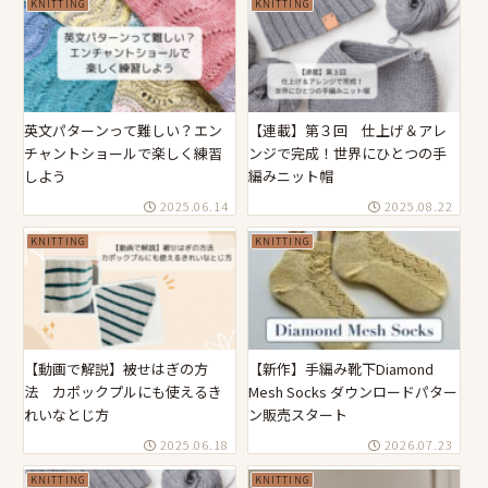
KNITTING
KNITTING
英文パターンって難しい？エン
【連載】第３回 仕上げ＆アレ
チャントショールで楽しく練習
ンジで完成！世界にひとつの手
しよう
編みニット帽
2025.06.14
2025.08.22
KNITTING
KNITTING
【動画で解説】被せはぎの方
【新作】手編み靴下Diamond
法 カポックプルにも使えるき
Mesh Socks ダウンロードパター
れいなとじ方
ン販売スタート
2025.06.18
2026.07.23
KNITTING
KNITTING