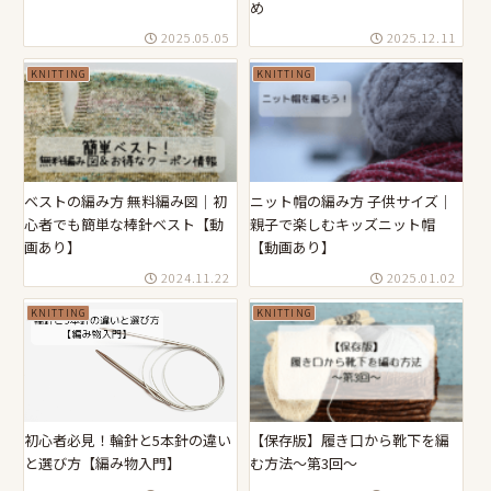
め
2025.05.05
2025.12.11
KNITTING
KNITTING
ベストの編み方 無料編み図｜初
ニット帽の編み方 子供サイズ｜
心者でも簡単な棒針ベスト【動
親子で楽しむキッズニット帽
画あり】
【動画あり】
2024.11.22
2025.01.02
KNITTING
KNITTING
初心者必見！輪針と5本針の違い
【保存版】履き口から靴下を編
と選び方【編み物入門】
む方法〜第3回〜