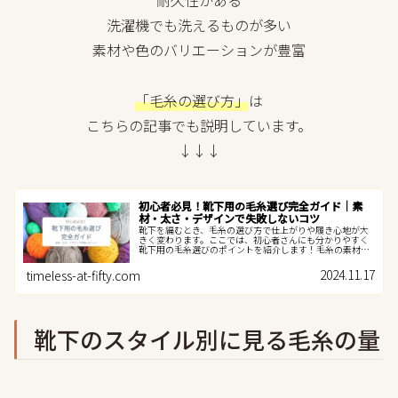
耐久性がある
洗濯機でも洗えるものが多い
素材や色のバリエーションが豊富
「毛糸の選び方」
は
こちらの記事でも説明しています。
↓↓↓
初心者必見！靴下用の毛糸選び完全ガイド｜素
材・太さ・デザインで失敗しないコツ
靴下を編むとき、毛糸の選び方で仕上がりや履き心地が大
きく変わります。ここでは、初心者さんにも分かりやすく
靴下用の毛糸選びのポイントを紹介します！毛糸の素材を
選ぼうウール（羊毛）靴下にぴったりの素材はウールで
す。暖かく、蒸れにくいので快適です...
2024.11.17
timeless-at-fifty.com
靴下のスタイル別に見る毛糸の量