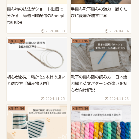
編み物の技法がショート動画で
手編み靴下編みの魅力 履くた
分かる｜毎週日曜配信のSheepl
びに愛着が増す世界
YouTube
2026.08.03
2026.04.06
KNITTING
KNITTING
初心者必見！輪針と5本針の違い
靴下の編み図の読み方｜日本語
と選び方【編み物入門】
図解と英文パターンの違いを初
心者向け解説
2024.11.25
2024.11.23
KNITTING
KNITTING