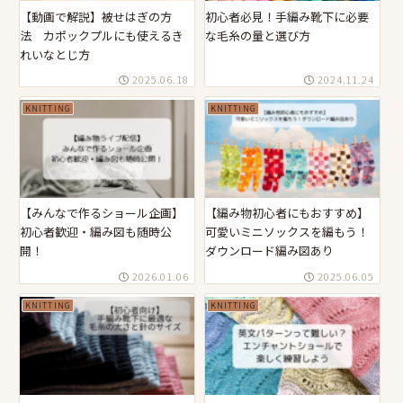
【動画で解説】被せはぎの方
初心者必見！手編み靴下に必要
法 カポックプルにも使えるき
な毛糸の量と選び方
れいなとじ方
2025.06.18
2024.11.24
KNITTING
KNITTING
【みんなで作るショール企画】
【編み物初心者にもおすすめ】
初心者歓迎・編み図も随時公
可愛いミニソックスを編もう！
開！
ダウンロード編み図あり
2026.01.06
2025.06.05
KNITTING
KNITTING