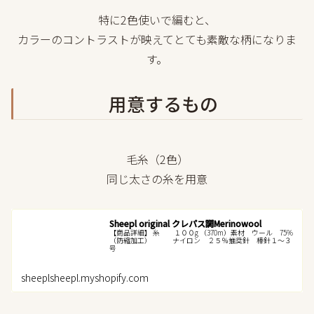
特に2色使いで編むと、
カラーのコントラストが映えてとても素敵な柄になりま
す。
用意するもの
毛糸（2色）
同じ太さの糸を用意
Sheepl original クレパス調Merinowool
【商品詳細】 糸 １００g （370m）素材 ウール 75%
（防縮加工） ナイロン ２５％推奨針 棒針１～３
号
sheeplsheepl.myshopify.com