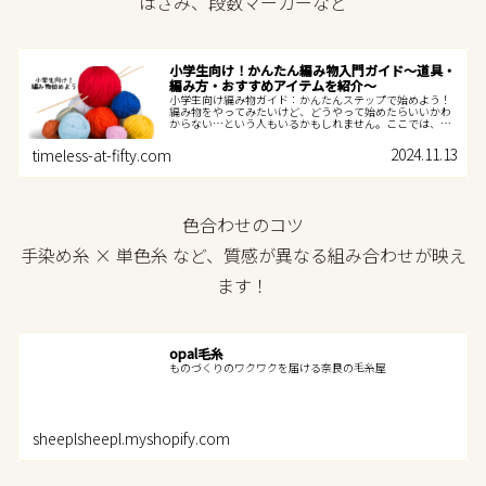
はさみ、段数マーカーなど
小学生向け！かんたん編み物入門ガイド〜道具・
編み方・おすすめアイテムを紹介〜
小学生向け編み物ガイド：かんたんステップで始めよう！
編み物をやってみたいけど、どうやって始めたらいいかわ
からない…という人もいるかもしれません。ここでは、編
み物をやってみたい小学生のみんなに向けて、簡単に始め
られる方法を教えます！sheep...
2024.11.13
timeless-at-fifty.com
色合わせのコツ
手染め糸 × 単色糸 など、質感が異なる組み合わせが映え
ます！
opal毛糸
ものづくりのワクワクを届ける奈良の毛糸屋
sheeplsheepl.myshopify.com