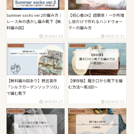
Summer socks ver.2の編み方｜
【初心者OK】超簡単！一か所増
レース糸の透かし編み靴下【無
し目だけで作れるハンドウォー
料編み図】
マーの編み方
2026.07.24
2025.12.17
KNITTING
KNITTING
【無料編み図あり】野呂英作
【保存版】履き口から靴下を編
「シルクガーデンソックソロ」
む方法〜第3回〜
で編む靴下
2025.05.27
2026.02.23
KNITTING
KNITTING