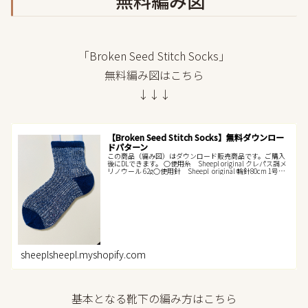
無料編み図
「Broken Seed Stitch Socks」
無料編み図はこちら
↓↓↓
【Broken Seed Stitch Socks】無料ダウンロー
ドパターン
この商品（編み図）はダウンロード販売商品です。ご購入
後にDLできます。 ○使用糸 Sheepl original クレパス調メ
リノウール 62g○使用針 Sheepl original 輪針80cm 1号○
用意するもの とじ針 マーカー ...
sheeplsheepl.myshopify.com
基本となる靴下の編み方はこちら