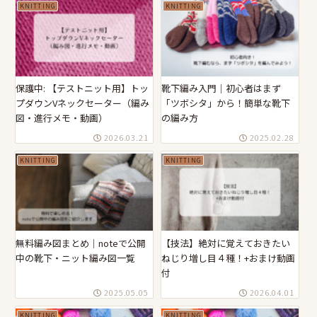
KNITTING
KNITTING
保護中: 【テストニット用】トッ
靴下編み入門｜初心者はまず
プダウンVネックセーター（編み
「ツボシタ」から！簡単な靴下
図・進行メモ・動画）
の編み方
2026.03.21
2025.02.28
KNITTING
KNITTING
無料編み図まとめ｜noteで公開
【技法】絶対に覚えておきたい
中の靴下・ニット編み図一覧
ねじり増し目４種！+おまけ動画
付
2025.05.05
2026.04.01
KNITTING
KNITTING