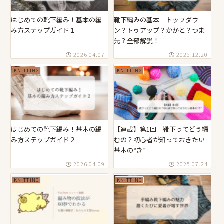
はじめての靴下編み！基本の編
靴下編みの基本 トップダウ
み方ステップガイド１
ン？トゥアップ？かかと？つま
先？全部解説！
2026.04.07
2025.12.20
KNITTING
KNITTING
はじめての靴下編み！基本の編
【連載】第1回 靴下ってどう編
み方ステップガイド２
むの？初心者が知っておきたい
基本の“き”
2026.04.09
2025.07.24
KNITTING
KNITTING