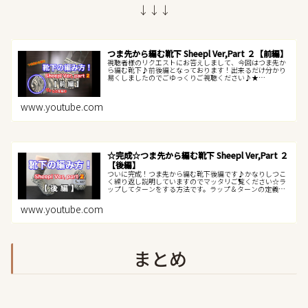
↓↓↓
つま先から編む靴下 Sheepl Ver,Part ２【前編】
視聴者様のリクエストにお答えしまして、今回はつま先か
ら編む靴下♪前後編となっております！出来るだけ分かり
易くしましたのでごゆっくりご視聴ください♪★
Instagram
www.youtube.com
☆完成☆つま先から編む靴下 Sheepl Ver,Part ２
【後編】
ついに完成！つま先から編む靴下後編です♪かなりしつこ
く繰り返し説明していますのでマッタリご覧ください☆ラ
ップしてターンをする方法です。ラップ＆ターンの定義が
分からないので『ラップ＆ターン』とは言いませんｗ【伸
びる伏せ目】の動画はコチラ↓↓↓...
www.youtube.com
まとめ