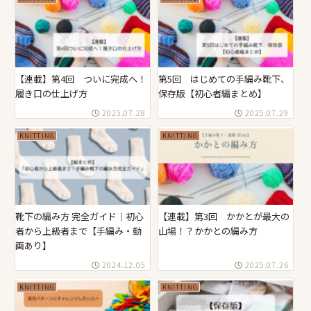
【連載】第4回 ついに完成へ！
第5回 はじめての手編み靴下、
履き口の仕上げ方
保存版【初心者編まとめ】
2025.07.28
2025.07.29
KNITTING
KNITTING
靴下の編み方 完全ガイド｜初心
【連載】第3回 かかとが最大の
者から上級者まで【手編み・動
山場！？かかとの編み方
画あり】
2024.12.05
2025.07.26
KNITTING
KNITTING