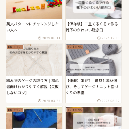
英文パターンにチャレンジした
【保存版】二重くるくるで作る
い人へ
靴下のかわいい履き口
2025.06.11
2025.12.13
KNITTING
KNITTING
編み物のゲージの取り方｜初心
【連載】第1回 道具と素材選
者向けわかりやすく解説【失敗
び、そしてゲージ！ニット帽づ
しないコツ】
くりの準備
2025.03.24
2025.08.12
KNITTING
KNITTING